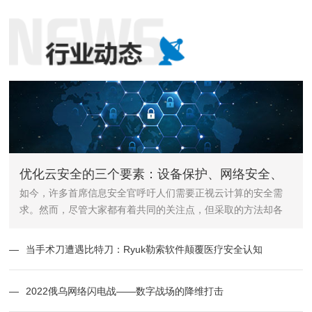
优化云安全的三个要素：设备保护、网络安全、
如今，许多首席信息安全官呼吁人们需要正视云计算的安全需
用户行为
求。然而，尽管大家都有着共同的关注点，但采取的方法却各
不相同。
—
当手术刀遭遇比特刀：Ryuk勒索软件颠覆医疗安全认知
—
2022俄乌网络闪电战——数字战场的降维打击