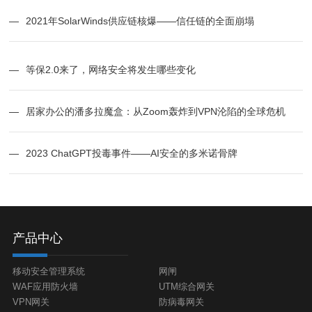
—
2021年SolarWinds供应链核爆——信任链的全面崩塌
—
等保2.0来了，网络安全将发生哪些变化
—
居家办公的潘多拉魔盒：从Zoom轰炸到VPN沦陷的全球危机
—
2023 ChatGPT投毒事件——AI安全的多米诺骨牌
产品中心
移动安全管理系统
网闸
WAF应用防火墙
UTM综合网关
VPN网关
防病毒网关