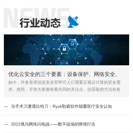
优化云安全的三个要素：设备保护、网络安全、
如今，许多首席信息安全官呼吁人们需要正视云计算的安全需
用户行为
求。然而，尽管大家都有着共同的关注点，但采取的方法却各
不相同。
—
当手术刀遭遇比特刀：Ryuk勒索软件颠覆医疗安全认知
—
2022俄乌网络闪电战——数字战场的降维打击