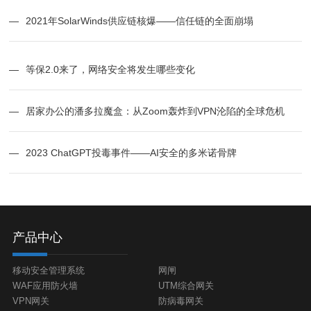
—
2021年SolarWinds供应链核爆——信任链的全面崩塌
—
等保2.0来了，网络安全将发生哪些变化
—
居家办公的潘多拉魔盒：从Zoom轰炸到VPN沦陷的全球危机
—
2023 ChatGPT投毒事件——AI安全的多米诺骨牌
产品中心
移动安全管理系统
网闸
WAF应用防火墙
UTM综合网关
VPN网关
防病毒网关