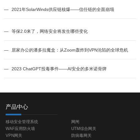
—
2021年SolarWinds供应链核爆——信任链的全面崩塌
—
等保2.0来了，网络安全将发生哪些变化
—
居家办公的潘多拉魔盒：从Zoom轰炸到VPN沦陷的全球危机
—
2023 ChatGPT投毒事件——AI安全的多米诺骨牌
产品中心
移动安全管理系统
网闸
WAF应用防火墙
UTM综合网关
VPN网关
防病毒网关