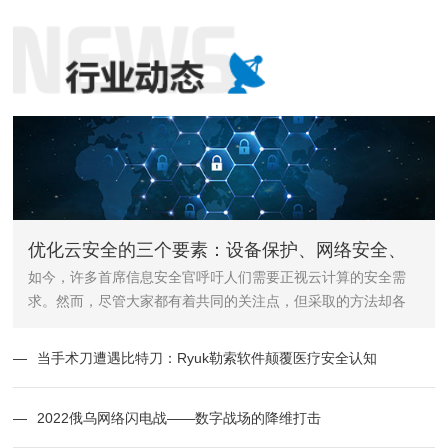
优化云安全的三个要素：设备保护、网络安全、
如今，许多首席信息安全官呼吁人们需要正视云计算的安全需
用户行为
求。然而，尽管大家都有着共同的关注点，但采取的方法却各
不相同。
—
当手术刀遭遇比特刀：Ryuk勒索软件颠覆医疗安全认知
—
2022俄乌网络闪电战——数字战场的降维打击