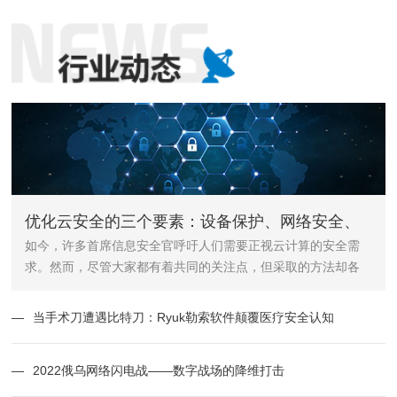
优化云安全的三个要素：设备保护、网络安全、
如今，许多首席信息安全官呼吁人们需要正视云计算的安全需
用户行为
求。然而，尽管大家都有着共同的关注点，但采取的方法却各
不相同。
—
当手术刀遭遇比特刀：Ryuk勒索软件颠覆医疗安全认知
—
2022俄乌网络闪电战——数字战场的降维打击