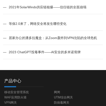
—
2021年SolarWinds供应链核爆——信任链的全面崩塌
—
等保2.0来了，网络安全将发生哪些变化
—
居家办公的潘多拉魔盒：从Zoom轰炸到VPN沦陷的全球危机
—
2023 ChatGPT投毒事件——AI安全的多米诺骨牌
产品中心
移动安全管理系统
网闸
WAF应用防火墙
UTM综合网关
VPN网关
防病毒网关